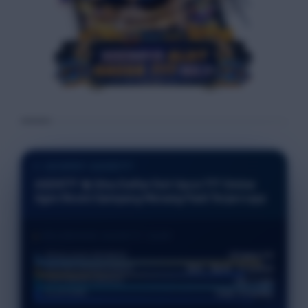
AGEN777 ♞️️️️ Situs Daftar Slot Gacor 777 Online
Agen Resmi Gampang Menang Pasti Terpercaya
KELEBIHAN AGEN777 KAMI
777.808.777
PENILAIAN MEMBER
Qris · Bank · E-wallet
SISTEM PEMBAYARAN
24/7 Jam
CUSTOMER SERVICE
User-Friendly
PLATFORM