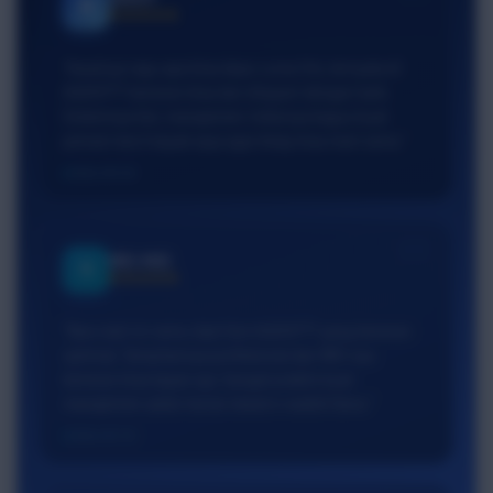
♞♞♞♞♞
"Awalnya ragu apa bisa depo cuma 5rb, ternyata di
AGEN777 beneran bisa dan dilayani dengan baik.
Sistemnya fair, manajemen risikonya bagus buat
pemain kecil kayak saya agar tetap bisa main lama."
2026-04-02
MEI-MEI
♞♞♞♞♞
"Baru kali ini nemu Apk Slot AGEN777 yang beneran
optimal. Tampilannya profesional dan WD-nya
beneran bisa kapan aja. Sangat praktis buat
manajemen saldo harian lewat e-wallet Dana."
2026-03-10