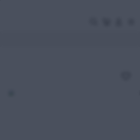
Skip
to
content
Cari
Troli
Login
Navigation
Buka Info Lebih Lanjut
WishList