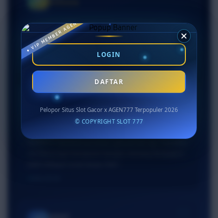
♞♞♞♞♞
"Sekali scan QRIS, saldo langsung terisi! Nggak ada
lagi cerita nunggu lama—main kecil pun tetap bisa
nikmatin WD yang mulus 🚀"
LOGIN
2026-04-07
DAFTAR
SUSANTI
♞♞♞♞☆
Pelopor Situs Slot Gacor x AGEN777 Terpopuler 2026
© COPYRIGHT SLOT 777
"Sudah keliling cari situs slot resmi, akhirnya nemu
AGEN777. Aplikasinya aman, gak pernah lag. Transaksi
via Dana juga transparan banget, menang berapapun
pasti dibayar lunas tanpa ribet."
2026-04-05
JARJIT