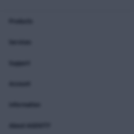
Buka
Footer Navigation
Products
Buka
Services
Buka
Support
Buka
Account
Buka
Information
Buka
About AGEN777