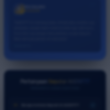
TOK DALANG
♞♞♞♞♞
"AGEN777 ini memang beda. Infrastruktur mobile-nya
jempolan, sangat stabil meski koneksi lagi naik turun.
Scan Qris-nya sangat memudahkan urusan deposit.
Best-lah buat pemain di Indonesia!"
2026-03-25
Pertanyaan
Seputar AGEN777
FREQUENTLY ASKED QUESTIONS
+
Q1.
Berapa minimal deposit di AGEN777?