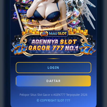
♞♞♞♞♞
"Sekali scan QRIS, saldo langsung terisi! Nggak ada
lagi cerita nunggu lama—main kecil pun tetap bisa
nikmatin WD yang mulus 🚀"
2026-04-07
SUSANTI
♞♞♞♞☆
"Sudah keliling cari situs slot resmi, akhirnya nemu
LOGIN
AGEN777. Aplikasinya aman, gak pernah lag. Transaksi
via Dana juga transparan banget, menang berapapun
pasti dibayar lunas tanpa ribet."
DAFTAR
2026-04-05
Pelopor Situs Slot Gacor x AGEN777 Terpopuler 2026
© COPYRIGHT SLOT 777
JARJIT